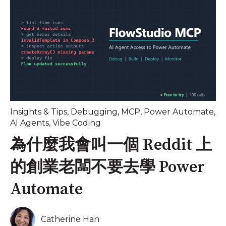
Insights & Tips
,
Debugging
,
MCP
,
Power Automate
,
AI Agents
,
Vibe Coding
為什麼我會叫一個 Reddit 上
的創業老闆不要去學 Power
Automate
Catherine Han