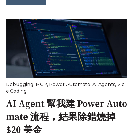
Debugging
,
MCP
,
Power Automate
,
AI Agents
,
Vib
e Coding
AI Agent 幫我建 Power Auto
mate 流程，結果除錯燒掉
$20 美金